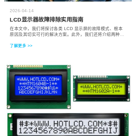
2026-04-14
LCD显示器故障排除实用指南
在本文中，我们将探讨各类 LCD 显示屏的故障模式、根本
原因及其切实可行的解决方案。此外，我们还将介绍两种巧
妙且低成本的诊断方法——只需借助指针式万用表，甚至仅
了解更多 >>
凭一根导线和一盏台灯即可完成。无论您是电子爱好者、技
术人员还是工程师，本指南都能助您快速识别并解决 LCD
显示屏的相关故障。