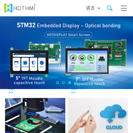
语言
定
制
解
支
决
持
方
下
案
载
了解
了解
更多
更多
>>
>>