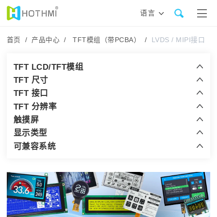
语言
首页 /
产品中心 /
TFT模组（带PCBA） /
LVDS / MIPI接口
TFT LCD/TFT模组
TFT 尺寸
TFT 接口
TFT 分辨率
触摸屏
显示类型
可兼容系统