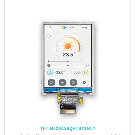
TFT-H028A26QVTST3N14