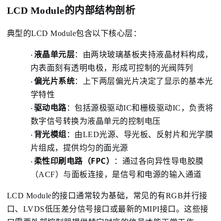
LCD Module的内部结构剖析
典型的
LCD Module
包含以下核心层：
液晶单元层
：
由两块玻璃基板夹持液晶材料构成，
·
内表面刻有透明电极，形成可控制的光阀阵列
偏光片系统
：
上下两层偏光片决定了显示的基本光
·
学特性
驱动电路
：
包括源极驱动IC和栅极驱动IC，负责将
·
数字信号转换为液晶单元的控制电压
背光模组
：
由LED光源、导光板、反射片和光学膜
·
片组成，提供均匀的面光源
FPC
柔性印刷电路（
）
：
通过各向异性导电胶膜
·
（ACF）与面板连接，是信号和电源的输入通道
LCD Module
的接口通常较为基础，常见的有RGB并行接
口、LVDS低压差分信号接口或最新的MIPI接口。这些接