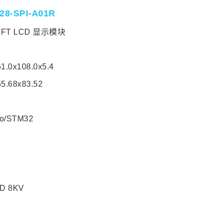
28-SPI-A01R
TFT LCD 显示模块
x108.0x5.4
68x83.52
o/STM32
 8KV