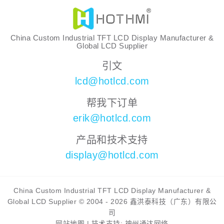
China Custom Industrial TFT LCD Display Manufacturer &
Global LCD Supplier
引文
lcd@hotlcd.com
帮我下订单
erik@hotlcd.com
产品和技术支持
display@hotlcd.com
China Custom Industrial TFT LCD Display Manufacturer &
Global LCD Supplier © 2004 - 2026 鑫洪泰科技（广东）有限公
司
网站地图
|
技术支持: 神州通达网络