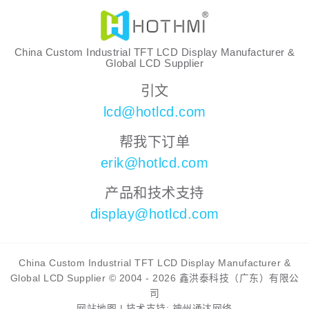
China Custom Industrial TFT LCD Display Manufacturer &
Global LCD Supplier
引文
lcd@hotlcd.com
帮我下订单
erik@hotlcd.com
产品和技术支持
display@hotlcd.com
China Custom Industrial TFT LCD Display Manufacturer &
Global LCD Supplier © 2004 - 2026 鑫洪泰科技（广东）有限公
司
网站地图
|
技术支持: 神州通达网络