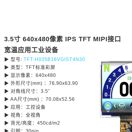
3.5
寸
640x480
像素
IPS TFT MIPI
接口
宽温应用工业设备
▶
型号
:
TFT-H035B16VGIST4N30
▶
类型：
TFT
标准彩屏
▶
显示像素：
640x480
▶
外形尺寸
(mm)
：
76.90x63.90
▶
对角线尺寸：
3.5"
▶ AA
尺寸
(mm)
：
70.08x52.56
▶
应用：工控设备
▶
视角：全视角
▶
背光
/
亮度：
450cd/m2
▶
引脚：
30pin