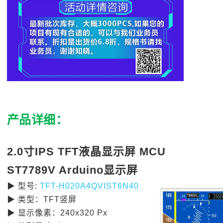
产品详细：
2.0
寸
IPS TFT
液晶显示屏
MCU
ST7789V Arduino
显示屏
▶
型号
:
TFT-H020A4QVIST6N40
▶
类型：
TFT
竖屏
▶
显示像素：
240x320 Px