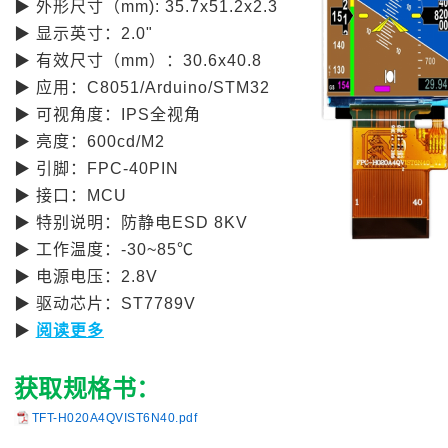
▶
外形尺寸（
mm): 35.7x51.2x2.3
▶
显示英寸：
2.0"
▶
有效尺寸（
mm
）：
30.6x40.8
▶
应用：
C8051/Arduino/STM32
▶
可视角度：
IPS
全视角
▶
亮度：
600cd/M2
▶
引脚：
FPC-40PIN
▶
接口：
MCU
▶
特别说明：防静电
ESD 8KV
▶
工作温度：
-30~85℃
▶
电源电压：
2.8V
▶
驱动芯片：
ST7789V
▶
阅读更多
获取规格书：
TFT-H020A4QVIST6N40.pdf