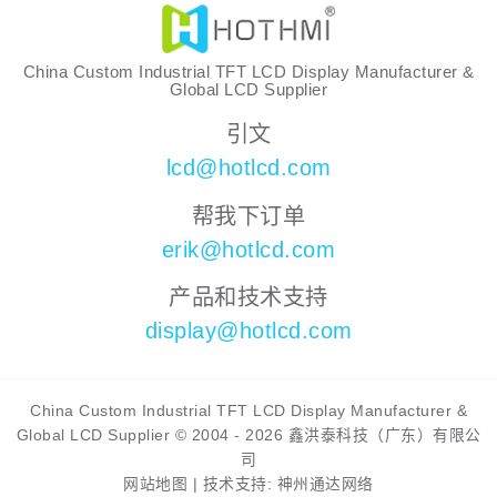
China Custom Industrial TFT LCD Display Manufacturer &
Global LCD Supplier
引文
lcd@hotlcd.com
帮我下订单
erik@hotlcd.com
产品和技术支持
display@hotlcd.com
China Custom Industrial TFT LCD Display Manufacturer &
Global LCD Supplier © 2004 - 2026 鑫洪泰科技（广东）有限公
司
网站地图
|
技术支持: 神州通达网络