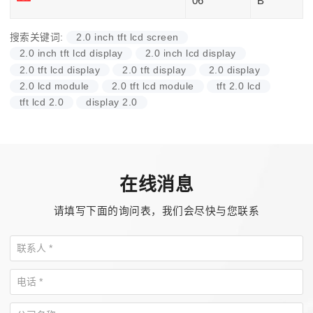
06
B
搜索关键词:
2.0 inch tft lcd screen
2.0 inch tft lcd display
2.0 inch lcd display
2.0 tft lcd display
2.0 tft display
2.0 display
2.0 lcd module
2.0 tft lcd module
tft 2.0 lcd
tft lcd 2.0
display 2.0
在线消息
请填写下面的询问表，我们会尽快与您联系