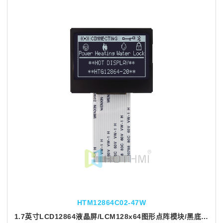
HTM12864C02-47W
1.7英寸LCD12864液晶屏/LCM128x64图形点阵模块/黑底白字/MCU接口