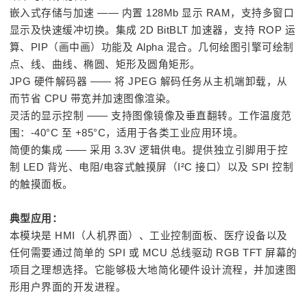
嵌入式存储与加速 —— 内置 128Mb 显示 RAM，支持多窗口
显示及快速缓冲切换。集成 2D BitBLT 加速器，支持 ROP 运
算、PIP（画中画）功能及 Alpha 混合。几何绘图引擎可绘制
点、线、曲线、椭圆、矩形及圆角矩形。
JPG 硬件解码器 —— 将 JPEG 解码任务从主机端卸载，从
而节省 CPU 带宽并加速图像渲染。
灵活的显示控制 —— 支持图像镜像及垂直翻转。工作温度范
围：-40°C 至 +85°C，适用于各类工业应用环境。
简便的集成 —— 采用 3.3V 逻辑供电。提供独立引脚用于控
制 LED 背光、电阻/电容式触摸屏（I²C 接口）以及 SPI 控制
的触摸面板。
典型应用：
本模块是 HMI（人机界面）、工业控制面板、医疗设备以及
任何需要通过简单的 SPI 或 MCU 总线驱动 RGB TFT 屏幕的
项目之理想选择。它能够极大地简化硬件设计流程，并加速图
形用户界面的开发进程。