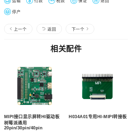
运输
付款
税款
保证
退回
停产
上一个
返回
下一个
相关配件
MIPI接口显示屏转HI驱动板
H034A01专用HI-MIPI转接板
树莓派通用
20pin/30pin/40pin