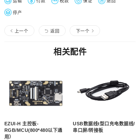
运输
付款
税款
保证
退回
停产
上一个
返回
下一个
相关配件
EZUI-H 主控板-
USB数据线t型口充电数据线/
RGB/MCU(800*480以下通
串口屏/转接板
用）