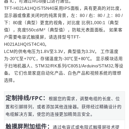
器 IC，可通过RGB接口进行通信。
TFT-H021A1HQIST5N40采用IPS面板，具有更高的对比度，
显示器或像素关闭时的纯黑背景，左：80 / 右：80 / 上：80 /
下：80度（典型）更宽的视角，对比度 比例1,000:1（典型
值），亮度550cd/M²（典型值），防眩光表面面板。 如果客
户需要电容式触摸屏，请选择型号TFT-
H021A1HQIST4C40。
LCM的供电电压为1.8V至3.3V，典型值为3.3V。 工作温度
为-20℃至+70℃，存储温度为-30℃至+80℃。 显示模块适用
于扫地机器人、STM32/RK系列/C8051/Arduino/STM32,等设
备。 它们也是家庭自动化产品、白色产品和视频系统的理想
选择。
定制排线/FPC：
根据您的需求，调整电缆的长度、位
置和引脚排列，或者添加其他连接器。获得经过精确设计的
电缆解决方案，使您的连接更加精简且安全。
触摸屏附加组件：
通过电容式或电阻式触摸屏技术提